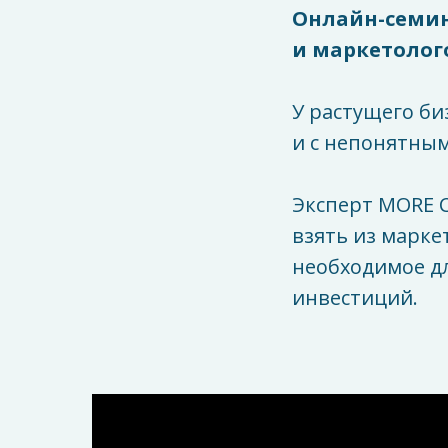
Онлайн-семин
и маркетолог
У растущего биз
и с непонятным
Эксперт MORE 
взять из марке
необходимое д
инвестиций.