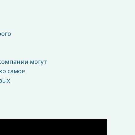
рого
компании могут
ко самое
вых